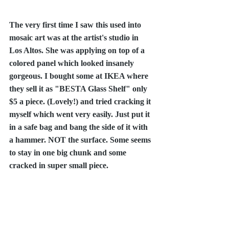
The very first time I saw this used into 
mosaic art was at the artist's studio in 
Los Altos. She was applying on top of a 
colored panel which looked insanely 
gorgeous. I bought some at IKEA where 
they sell it as "BESTA Glass Shelf" only 
$5 a piece. (Lovely!) and tried cracking it 
myself which went very easily. Just put it 
in a safe bag and bang the side of it with 
a hammer. NOT the surface. Some seems 
to stay in one big chunk and some 
cracked in super small piece. 