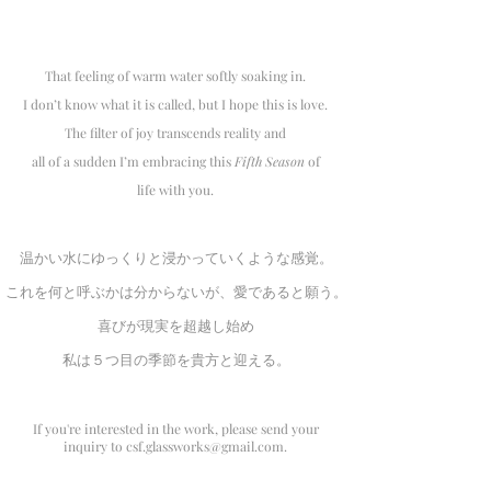
That feeling of warm water softly soaking in.
I don’t know what it is called, but I hope this is love.
The filter of joy transcends reality and
all of a sudden I’m embracing this
Fifth Season
of
life with you.
​温かい水にゆっくりと浸かっていくような感覚。
これを何と呼ぶかは分からないが、愛であると願う。
喜びが現実を超越し始め
私は５つ目の季節を貴方と迎える。
If you're interested in the work, please send your
inquiry to
csf.glassworks@gmail.com
.