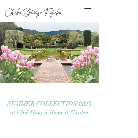
Chieko Shimizu Fujioka
SUMMER COLLECTION 2023
at Filoli Historic House & Garden