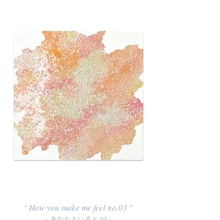
" How you make me feel no.03 "
- あなたといると 03 -