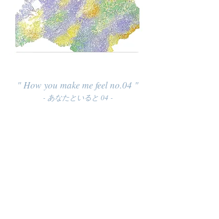
" How you make me feel no.04 "
- あなたといると 04 -
Acrylic, glass on wood 2023
2 x 2' (61 x 61cm)
$1,300
I love this chaotic chemistry between us.
私達の間に生まれる混沌とした相性が何より
も好き。