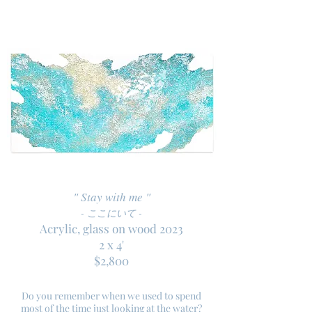
" Stay with me "
- ここにいて -
Acrylic, glass on wood 2023
2 x 4'
$2,800
Do you remember when we used to spend
most of the time just looking at the water?